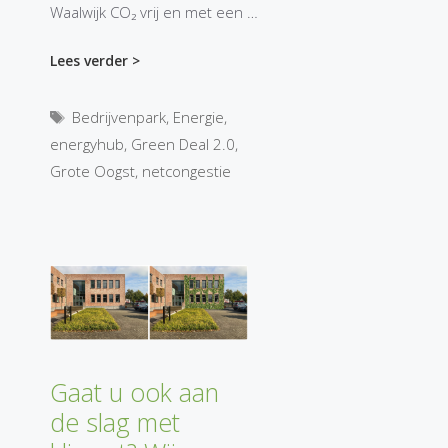
Waalwijk CO₂ vrij en met een …
Lees verder >
Tags
Bedrijvenpark
,
Energie
,
energyhub
,
Green Deal 2.0
,
Grote Oogst
,
netcongestie
Gaat u ook aan
de slag met