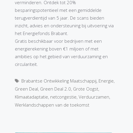
verminderen. Ontdek tot 20%
besparingspotentieel met een gemiddelde
terugverdientijd van 5 jaar. De scans bieden
inzicht, advies en ondersteuning bij uitvoering via
het Energiefonds Brabant.
Gratis beschikbaar voor bedrijven met een
energierekening boven €1 miljoen of met
ambities op het gebied van verduurzaming en
circulariteit.
Tags
Brabantse Ontwikkeling Maatschappij
,
Energie
,
Green Deal
,
Green Deal 2.0
,
Grote Oogst
,
Klimaatadaptatie
,
netcongestie
,
Verduurzamen
,
Werklandschappen van de toekomst