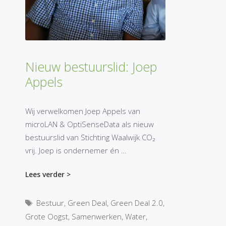
Nieuw bestuurslid: Joep
Appels
Wij verwelkomen Joep Appels van
microLAN & OptiSenseData als nieuw
bestuurslid van Stichting Waalwijk CO₂
vrij. Joep is ondernemer én …
Lees verder >
Tags
Bestuur
,
Green Deal
,
Green Deal 2.0
,
Grote Oogst
,
Samenwerken
,
Water
,