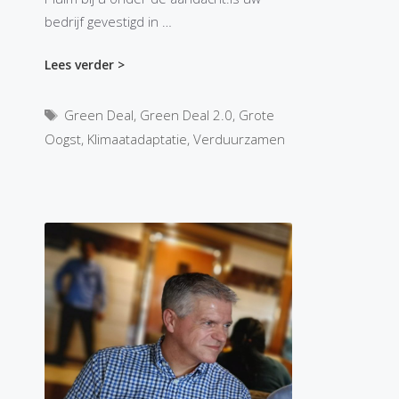
bedrijf gevestigd in …
Lees verder >
Tags
Green Deal
,
Green Deal 2.0
,
Grote
Oogst
,
Klimaatadaptatie
,
Verduurzamen