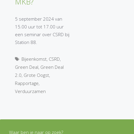
MKB?
5 september 2024 van
15.00 uur tot 17.00 uur
een seminar over CSRD bij
Station 88.
Tags
Bijeenkomst
,
CSRD
,
Green Deal
,
Green Deal
2.0
,
Grote Oogst
,
Rapportage
,
Verduurzamen
Waar ben je naar op zoek?