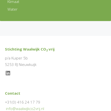
Klimaat
Water
Stichting Waalwijk CO
vrij
2
p/a Kuiper 5b
5253 RJ Nieuwkuijk
LinkedIn
Contact
+31(0) 416 24 17 79
info@waalwijkco2vrij.nl