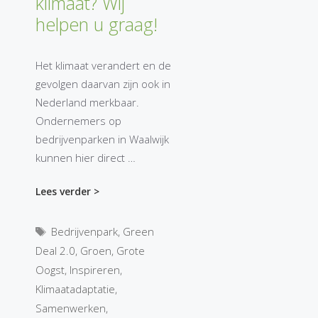
klimaat? Wij
helpen u graag!
Het klimaat verandert en de
gevolgen daarvan zijn ook in
Nederland merkbaar.
Ondernemers op
bedrijvenparken in Waalwijk
kunnen hier direct …
Lees verder >
Tags
Bedrijvenpark
,
Green
Deal 2.0
,
Groen
,
Grote
Oogst
,
Inspireren
,
Klimaatadaptatie
,
Samenwerken
,