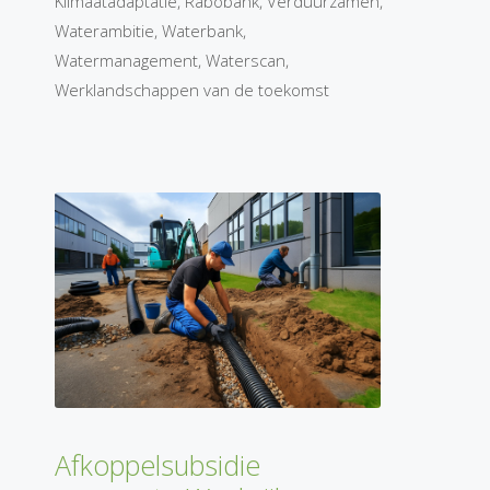
Klimaatadaptatie
,
Rabobank
,
Verduurzamen
,
Waterambitie
,
Waterbank
,
Watermanagement
,
Waterscan
,
Werklandschappen van de toekomst
Afkoppelsubsidie