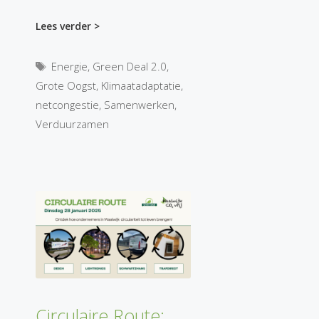
Lees verder >
Tags
Energie
,
Green Deal 2.0
,
Grote Oogst
,
Klimaatadaptatie
,
netcongestie
,
Samenwerken
,
Verduurzamen
Circulaire Route: