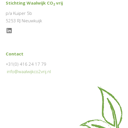
Stichting Waalwijk CO
vrij
2
p/a Kuiper 5b
5253 RJ Nieuwkuijk
LinkedIn
Contact
+31(0) 416 24 17 79
info@waalwijkco2vrij.nl