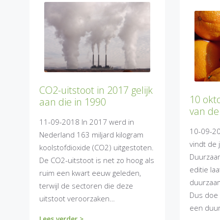
CO2-uitstoot in 2017 gelijk
10 okt
aan die in 1990
van d
11-09-2018 In 2017 werd in
10-09-20
Nederland 163 miljard kilogram
vindt de 
koolstofdioxide (CO2) uitgestoten.
Duurzaam
De CO2-uitstoot is net zo hoog als
editie l
ruim een kwart eeuw geleden,
duurzaam
terwijl de sectoren die deze
Dus doe 
uitstoot veroorzaken…
een duu
Lees verder >