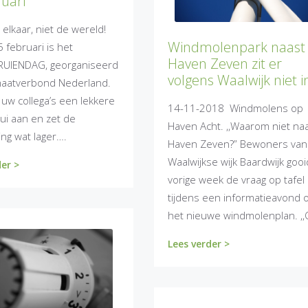
ruari
elkaar, niet de wereld!
Windmolenpark naast
5 februari is het
Haven Zeven zit er
UIENDAG, georganiseerd
volgens Waalwijk niet i
maatverbond Nederland.
 uw collega’s een lekkere
14-11-2018 Windmolens op
ui aan en zet de
Haven Acht. ,,Waarom niet na
ng wat lager….
Haven Zeven?” Bewoners van
Waalwijkse wijk Baardwijk goo
der >
vorige week de vraag op tafel
tijdens een informatieavond 
het nieuwe windmolenplan. ,
Lees verder >