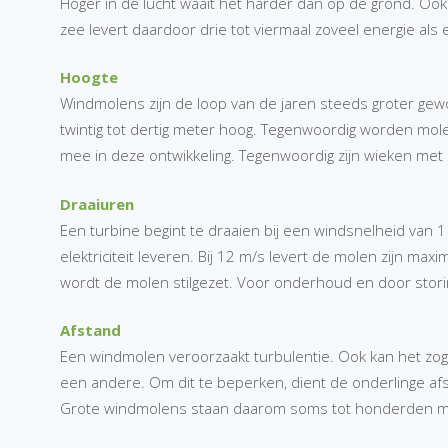
Hoger in de lucht waait het harder dan op de grond. Ook
zee levert daardoor drie tot viermaal zoveel energie als
Hoogte
Windmolens zijn de loop van de jaren steeds groter ge
twintig tot dertig meter hoog. Tegenwoordig worden mol
mee in deze ontwikkeling. Tegenwoordig zijn wieken met
Draaiuren
Een turbine begint te draaien bij een windsnelheid van 1
elektriciteit leveren. Bij 12 m/s levert de molen zijn ma
wordt de molen stilgezet. Voor onderhoud en door stori
Afstand
Een windmolen veroorzaakt turbulentie. Ook kan het zo
een andere. Om dit te beperken, dient de onderlinge afst
Grote windmolens staan daarom soms tot honderden me