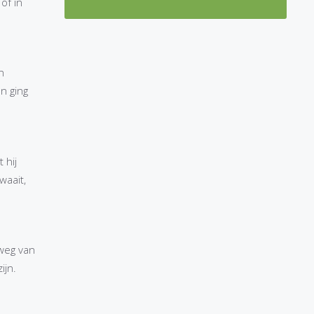
of in
n
n ging
 hij
waait,
weg van
ijn.