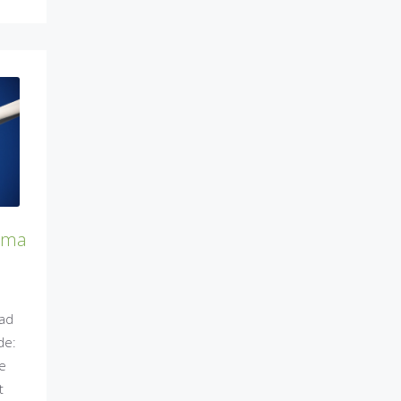
mma
ad
ode:
e
t