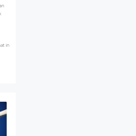
van
k
at in