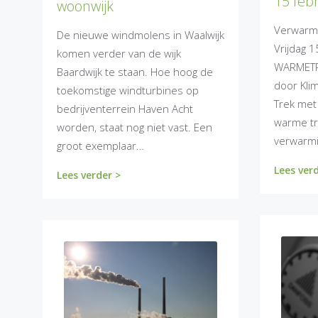
15 feb
woonwijk
Verwarm 
De nieuwe windmolens in Waalwijk
Vrijdag 1
komen verder van de wijk
WARMETR
Baardwijk te staan. Hoe hoog de
door Kli
toekomstige windturbines op
Trek met
bedrijventerrein Haven Acht
warme tr
worden, staat nog niet vast. Een
verwarmi
groot exemplaar…
Lees ver
Lees verder >