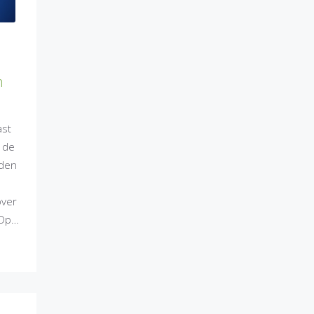
n
ast
 de
iden
over
,Op…