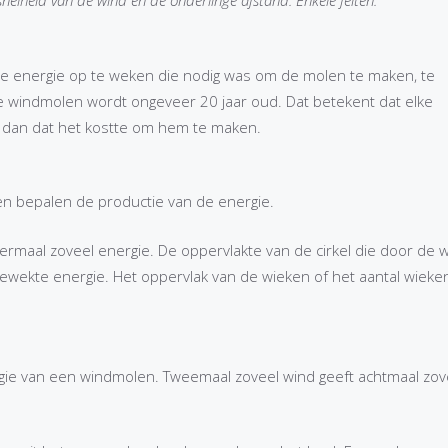
snelheid van de wind en de onderlinge afstand. Enkele feiten.
e energie op te weken die nodig was om de molen te maken, te
e windmolen wordt ongeveer 20 jaar oud. Dat betekent dat elke
rt dan dat het kostte om hem te maken.
n bepalen de productie van de energie.
rmaal zoveel energie. De oppervlakte van de cirkel die door de 
ekte energie. Het oppervlak van de wieken of het aantal wieke
gie van een windmolen. Tweemaal zoveel wind geeft achtmaal zov