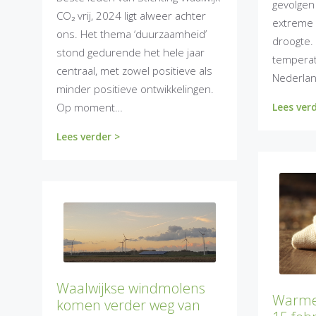
gevolgen
CO₂ vrij, 2024 ligt alweer achter
extreme h
ons. Het thema ‘duurzaamheid’
droogte.
stond gedurende het hele jaar
temperat
centraal, met zowel positieve als
Nederla
minder positieve ontwikkelingen.
Op moment…
Lees ver
Lees verder >
Waalwijkse windmolens
Warmet
komen verder weg van