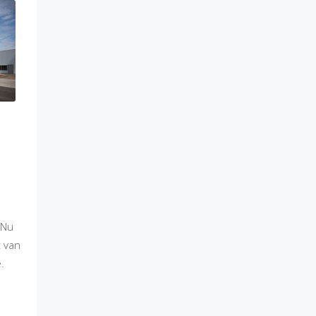
e
 Nu
t van
.