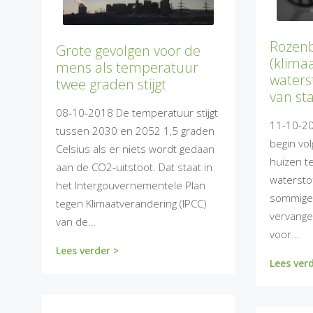
Rozenb
Grote gevolgen voor de
(klimaa
mens als temperatuur
waterst
twee graden stijgt
van sta
08-10-2018 De temperatuur stijgt
11-10-20
tussen 2030 en 2052 1,5 graden
begin vo
Celsius als er niets wordt gedaan
huizen t
aan de CO2-uitstoot. Dat staat in
waterstof
het Intergouvernementele Plan
sommige 
tegen Klimaatverandering (IPCC)
vervange
van de…
voor…
Lees verder >
Lees ver