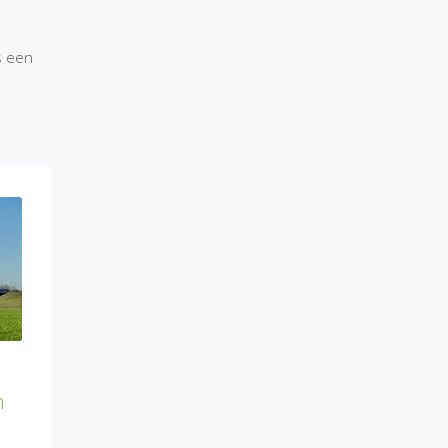
s een
n