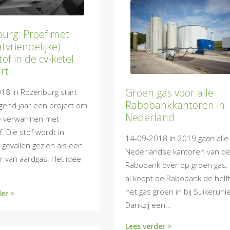
urg: Proef met
tvriendelijke)
of in de cv-ketel
rt
Groen gas voor alle
18 In Rozenburg start
Rabobankkantoren in
lgend jaar een project om
Nederland
e verwarmen met
. Die stof wordt in
14-09-2018 In 2019 gaan alle
gevallen gezien als een
Nederlandse kantoren van d
r van aardgas. Het idee
Rabobank over op groen gas.
al koopt de Rabobank de helf
het gas groen in bij Suikerunie
der >
Dankzij een…
Lees verder >