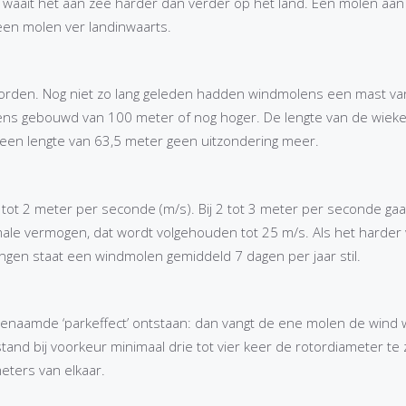
 waait het aan zee harder dan verder op het land. Een molen aan 
 een molen ver landinwaarts.
worden. Nog niet zo lang geleden hadden windmolens een mast va
ens gebouwd van 100 meter of nog hoger. De lengte van de wieke
 een lengte van 63,5 meter geen uitzondering meer.
 tot 2 meter per seconde (m/s). Bij 2 tot 3 meter per seconde gaat
ximale vermogen, dat wordt volgehouden tot 25 m/s. Als het harder 
ngen staat een windmolen gemiddeld 7 dagen per jaar stil.
genaamde ‘parkeffect’ ontstaan: dan vangt de ene molen de wind 
and bij voorkeur minimaal drie tot vier keer de rotordiameter te z
ters van elkaar.