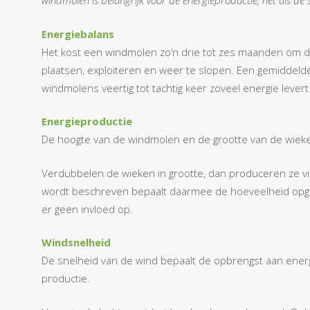
windmolen is belangrijk voor de energieproductie, net als de 
Energiebalans
Het kost een windmolen zo’n drie tot zes maanden om d
plaatsen, exploiteren en weer te slopen. Een gemiddeld
windmolens veertig tot tachtig keer zoveel energie leve
Energieproductie
De hoogte van de windmolen en de grootte van de wieke
Verdubbelen de wieken in grootte, dan produceren ze vie
wordt beschreven bepaalt daarmee de hoeveelheid opgew
er geen invloed op.
Windsnelheid
De snelheid van de wind bepaalt de opbrengst aan ener
productie.