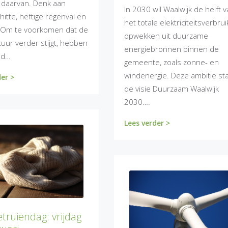
 daarvan. Denk aan
In 2030 wil Waalwijk de helft 
itte, heftige regenval en
het totale elektriciteitsverbrui
 Om te voorkomen dat de
opwekken uit duurzame
uur verder stijgt, hebben
energiebronnen binnen de
nd…
gemeente, zoals zonne- en
windenergie. Deze ambitie sta
der >
de visie Duurzaam Waalwijk
2030….
Lees verder >
ruiendag: vrijdag