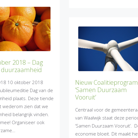
ober 2018 – Dag
e duurzaamheid
Nieuw Coalitieprogra
18 10 oktober 2018
‘Samen Duurzaam
jubileumeditie Dag van de
Vooruit’
heid plaats. Deze tiende
aat wederom zien dat we
Centraal voor de gemeentera
heid belangrijk vinden.
van Waalwijk staat deze peri
mee! Organiseer ook
‘Samen Duurzaam Vooruit’. D
rzame…
economie bloeit. Dit maakt he