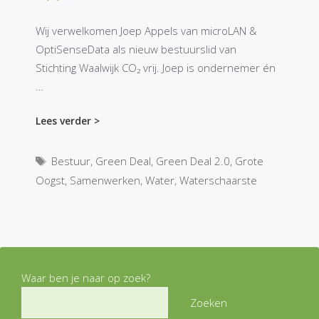
Wij verwelkomen Joep Appels van microLAN &
OptiSenseData als nieuw bestuurslid van
Stichting Waalwijk CO₂ vrij. Joep is ondernemer én
…
Lees verder >
Tags
Bestuur
,
Green Deal
,
Green Deal 2.0
,
Grote
Oogst
,
Samenwerken
,
Water
,
Waterschaarste
Waar ben je naar op zoek?
Zoeken