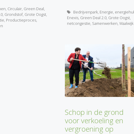
men
,
Circulair
,
Green Deal
,
Tags
Bedrijvenpark
,
Energie
,
energiehu
.0
,
Grondstof
,
Grote Oogst
,
Enexis
,
Green Deal 2.0
,
Grote Oogst
,
tie
,
Productieproces
,
netcongestie
,
Samenwerken
,
Waalwijk
en
Schop in de grond
voor verkoeling en
vergroening op