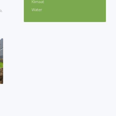
Klimaat
Water
b
,