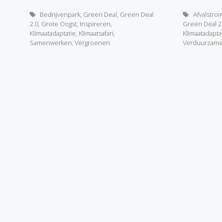
Tags
Tags
Bedrijvenpark
,
Green Deal
,
Green Deal
Afvalstro
2.0
,
Grote Oogst
,
Inspireren
,
Green Deal 2
Klimaatadaptatie
,
Klimaatsafari
,
Klimaatadapta
Samenwerken
,
Vergroenen
Verduurzam