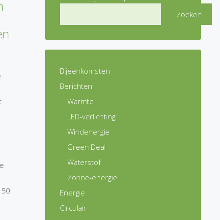
m
Zoeken
en
Bijeenkomsten
e
Berichten
t
Warmte
LED-verlichting
Windenergie
Green Deal
Waterstof
ie
Zonne-energie
 50
Energie
Circulair