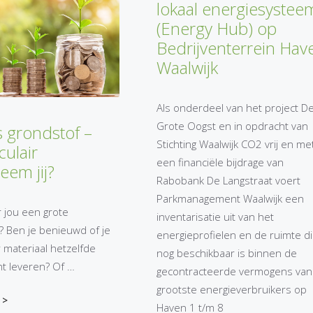
lokaal energiesystee
(Energy Hub) op
Bedrijventerrein Hav
Waalwijk
Als onderdeel van het project D
Grote Oogst en in opdracht van
ls grondstof –
Stichting Waalwijk CO2 vrij en me
culair
een financiële bijdrage van
em jij?
Rabobank De Langstraat voert
Parkmanagement Waalwijk een
r jou een grote
inventarisatie uit van het
? Ben je benieuwd of je
energieprofielen en de ruimte d
 materiaal hetzelfde
nog beschikbaar is binnen de
t leveren? Of …
gecontracteerde vermogens van
grootste energieverbruikers op
 >
Haven 1 t/m 8