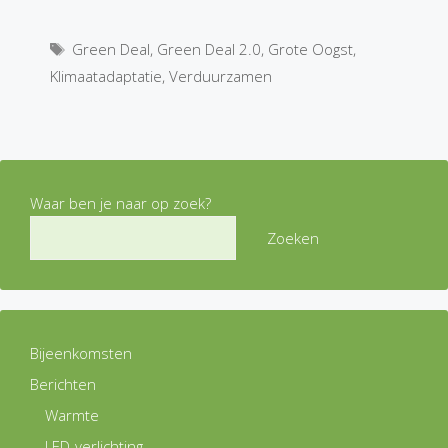
Tags
Green Deal
,
Green Deal 2.0
,
Grote Oogst
,
Klimaatadaptatie
,
Verduurzamen
Waar ben je naar op zoek?
Zoeken
Bijeenkomsten
Berichten
Warmte
LED-verlichting