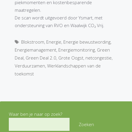
piekmomenten en kostenbesparende
maatregelen.
De scan wordt uitgevoerd door Ysmart, met
ondersteuning van RVO en Waalwijk CO₂ Vrij.
Tags
Blokstroom
,
Energie
,
Energie bewustwording
,
Energiemanagement
,
Energiemonitoring
,
Green
Deal
,
Green Deal 2.0
,
Grote Oogst
,
netcongestie
,
Verduurzamen
,
Werklandschappen van de
toekomst
Waar ben je naar op zoek?
Zoeken