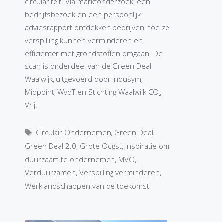
circulariteit. Via marktonderzoek, een
bedrijfsbezoek en een persoonlijk
adviesrapport ontdekken bedrijven hoe ze
verspilling kunnen verminderen en
efficiënter met grondstoffen omgaan. De
scan is onderdeel van de Green Deal
Waalwijk, uitgevoerd door Indusym,
Midpoint, WvdT en Stichting Waalwijk CO₂
Vrij.
Tags
Circulair Ondernemen
,
Green Deal
,
Green Deal 2.0
,
Grote Oogst
,
Inspiratie om
duurzaam te ondernemen
,
MVO
,
Verduurzamen
,
Verspilling verminderen
,
Werklandschappen van de toekomst