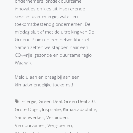
ondernemers, ontdek duurzame
innovaties en kies uit inspirerende
sessies over energie, water en
toekomstbestendig ondernemen. De
middag sluit af met de uitreiking van De
Groene Pluim en een netwerkborrel.
Samen zetten we stappen naar een
CO₂-vrije, gezonde en duurzame regio
Waalwijk.
Meld u aan en draag bij aan een
klimaatvriendelijke toekomst!
Tags
Energie
,
Green Deal
,
Green Deal 2.0
,
Grote Oogst
,
Inspiratie
,
Klimaatadaptatie
,
Samenwerken
,
Verbinden
,
Verduurzamen
,
Vergroenen
,