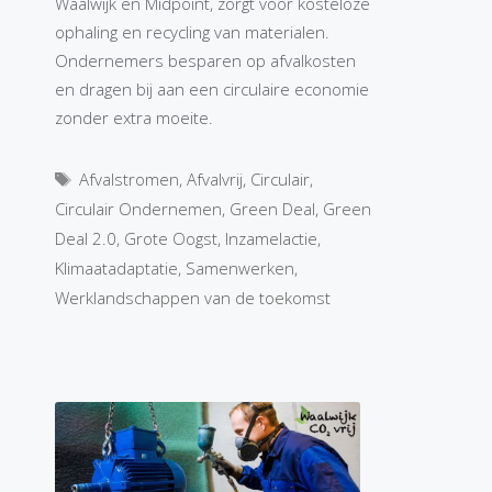
Waalwijk en Midpoint, zorgt voor kosteloze
ophaling en recycling van materialen.
Ondernemers besparen op afvalkosten
en dragen bij aan een circulaire economie
zonder extra moeite.
Tags
Afvalstromen
,
Afvalvrij
,
Circulair
,
Circulair Ondernemen
,
Green Deal
,
Green
Deal 2.0
,
Grote Oogst
,
Inzamelactie
,
Klimaatadaptatie
,
Samenwerken
,
Werklandschappen van de toekomst