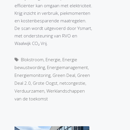
efficiënter kan omgaan met elektriciteit.
Krijg inzicht in verbruik, piekmomenten
en kostenbesparende maatregelen.
De scan wordt uitgevoerd door Ysmart,
met ondersteuning van RVO en
Waalwijk CO₂ Vrij.
Tags
Blokstroom
,
Energie
,
Energie
bewustwording
,
Energiemanagement
,
Energiemonitoring
,
Green Deal
,
Green
Deal 2.0
,
Grote Oogst
,
netcongestie
,
Verduurzamen
,
Werklandschappen
van de toekomst