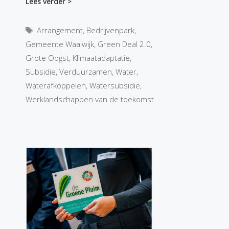
Lees verder >
Tags
Arrangement
,
Bedrijvenpark
,
Gemeente Waalwijk
,
Green Deal 2.0
,
Grote Oogst
,
Klimaatadaptatie
,
Subsidie
,
Verduurzamen
,
Water
,
Waterafkoppelen
,
Watersubsidie
,
Werklandschappen van de toekomst