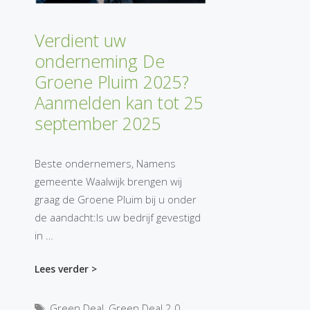
Verdient uw
onderneming De
Groene Pluim 2025?
Aanmelden kan tot 25
september 2025
Beste ondernemers, Namens
gemeente Waalwijk brengen wij
graag de Groene Pluim bij u onder
de aandacht:Is uw bedrijf gevestigd
in …
Lees verder >
Tags
Green Deal
,
Green Deal 2.0
,