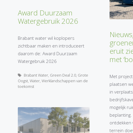
Award Duurzaam
Watergebruik 2026
Nieuws
Brabant water wil koplopers
groener
zichtbaar maken en introduceert
eruit z
daarom de: Award Duurzaam
met ‘bo
Watergebruik 2026
Tags
Brabant Water
,
Green Deal 2.0
,
Grote
Met project
Oogst
,
Water
,
Werklandschappen van de
plaatsen we
toekomst
in verplaat
bedrijfskav
mogelijk ru
beplanting.
ontdekken 
terrein doe