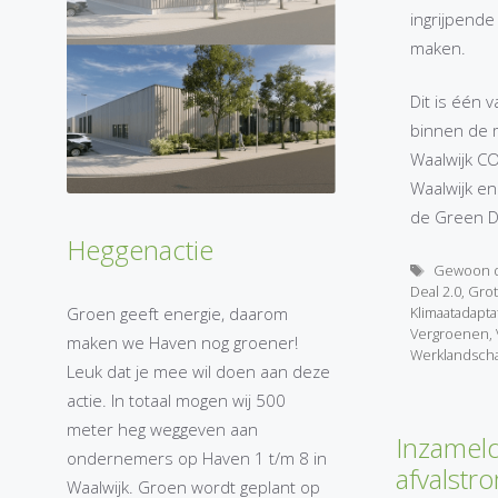
ingrijpend
maken.
Dit is één
binnen de 
Waalwijk CO
Waalwijk en
de Green D
Heggenactie
Tags
Gewoon 
Deal 2.0
,
Grot
Klimaatadapta
Groen geeft energie, daarom
Vergroenen
,
maken we Haven nog groener!
Werklandsch
Leuk dat je mee wil doen aan deze
actie. In totaal mogen wij 500
meter heg weggeven aan
Inzameld
ondernemers op Haven 1 t/m 8 in
afvalstr
Waalwijk. Groen wordt geplant op