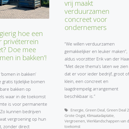
vrij maakt
verduurzamen
concreet voor
ondernemers
gierig hoe een
 privéterrein
“We willen verduurzamen
iet? Doe mee
gemakkelijker en leuker maken”,
men in bakken’!
aldus voorzitter Erik van der Haa
“Met deze thema’s laten we zien
dat er voor ieder bedrijf, groot o
 ‘bomen in bakken’
klein, een concreet en
 gratis tijdelijke bomen
laagdrempelig arrangement
sbare bakken op
beschikbaar is.”
els waar in de toekomst
imte is voor permanente
Tags
Energie
,
Green Deal
,
Green Deal 2
 Zo kunnen bedrijven
Grote Oogst
,
Klimaatadaptatie
,
wat vergroening op hun
Vergroenen
,
Werklandschappen van 
t, zonder direct
toekomst