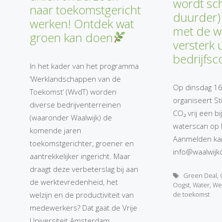
wordt sc
naar toekomstgericht
duurder)
werken! Ontdek wat
met de w
groen kan doen
versterk
bedrijfsco
In het kader van het programma
‘Werklandschappen van de
Op dinsdag 16
Toekomst’ (WvdT) worden
organiseert St
diverse bedrijventerreinen
CO₂ vrij een b
(waaronder Waalwijk) de
waterscan op 
komende jaren
Aanmelden kan
toekomstgerichter, groener en
info@waalwijkco
aantrekkelijker ingericht. Maar
draagt deze verbeterslag bij aan
Tags
Green Deal
,
de werktevredenheid, het
Oogst
,
Water
,
We
de toekomst
welzijn en de productiviteit van
medewerkers? Dat gaat de Vrije
Universiteit Amsterdam