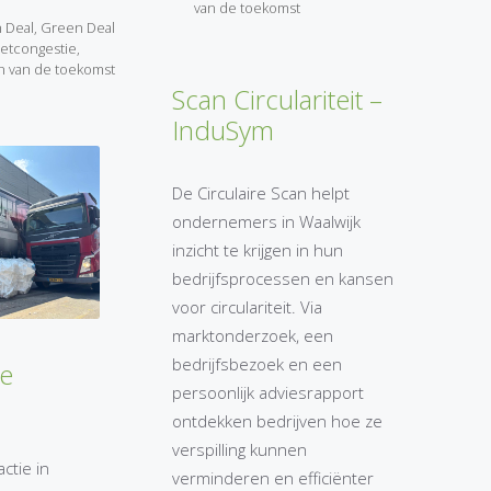
van de toekomst
 Deal
,
Green Deal
etcongestie
,
 van de toekomst
Scan Circulariteit –
InduSym
De Circulaire Scan helpt
ondernemers in Waalwijk
inzicht te krijgen in hun
bedrijfsprocessen en kansen
voor circulariteit. Via
marktonderzoek, een
bedrijfsbezoek en een
ie
persoonlijk adviesrapport
ontdekken bedrijven hoe ze
verspilling kunnen
ctie in
verminderen en efficiënter