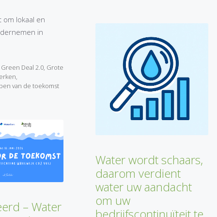
t om lokaal en
ondernemen in
,
Green Deal 2.0
,
Grote
erken
,
pen van de toekomst
Water wordt schaars,
daarom verdient
water uw aandacht
om uw
erd – Water
bedrijfscontinuïteit te