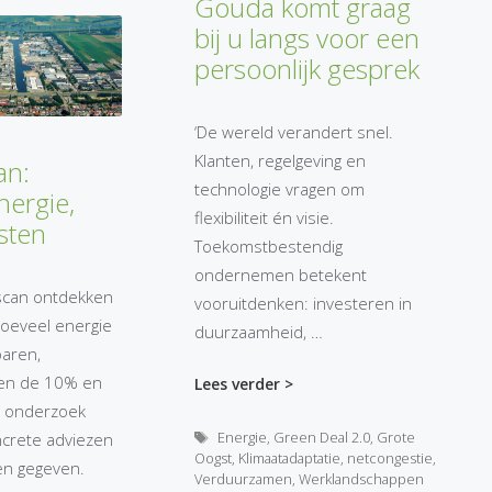
Gouda komt graag
bij u langs voor een
persoonlijk gesprek
‘De wereld verandert snel.
Klanten, regelgeving en
an:
technologie vragen om
nergie,
flexibiliteit én visie.
sten
Toekomstbestendig
ondernemen betekent
scan ontdekken
vooruitdenken: investeren in
oeveel energie
duurzaamheid, …
aren,
en de 10% en
Lees verder >
n onderzoek
Tags
Energie
,
Green Deal 2.0
,
Grote
crete adviezen
Oogst
,
Klimaatadaptatie
,
netcongestie
,
en gegeven.
Verduurzamen
,
Werklandschappen