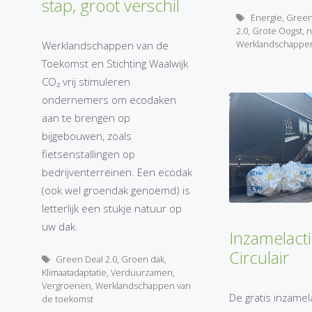
stap, groot verschil
Tags
Energie
,
Green
2.0
,
Grote Oogst
,
n
Werklandschappen
Werklandschappen van de
Toekomst en Stichting Waalwijk
CO₂ vrij stimuleren
ondernemers om ecodaken
aan te brengen op
bijgebouwen, zoals
fietsenstallingen op
bedrijventerreinen. Een ecodak
(ook wel groendak genoemd) is
letterlijk een stukje natuur op
uw dak.
Inzamelact
Circulair
Tags
Green Deal 2.0
,
Groen dak
,
Klimaatadaptatie
,
Verduurzamen
,
Vergroenen
,
Werklandschappen van
De gratis inzamela
de toekomst