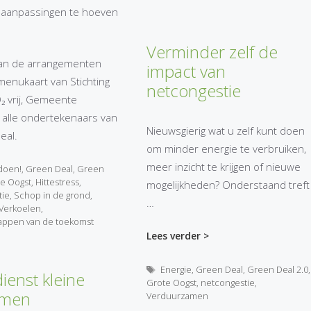
e aanpassingen te hoeven
Verminder zelf de
 van de arrangementen
impact van
menukaart van Stichting
netcongestie
₂ vrij, Gemeente
 alle ondertekenaars van
Nieuwsgierig wat u zelf kunt doen
eal.
om minder energie te verbruiken,
meer inzicht te krijgen of nieuwe
doen!
,
Green Deal
,
Green
e Oogst
,
Hittestress
,
mogelijkheden? Onderstaand treft
tie
,
Schop in de grond
,
…
Verkoelen
,
appen van de toekomst
Lees verder >
Tags
Energie
,
Green Deal
,
Green Deal 2.0
,
ienst kleine
Grote Oogst
,
netcongestie
,
omen
Verduurzamen