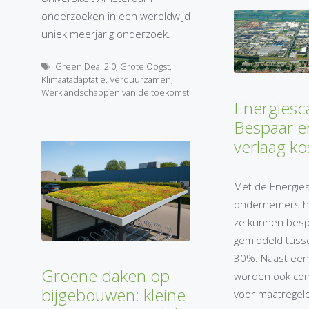
onderzoeken in een wereldwijd
uniek meerjarig onderzoek.
Tags
Green Deal 2.0
,
Grote Oogst
,
Klimaatadaptatie
,
Verduurzamen
,
Werklandschappen van de toekomst
Energiesc
Bespaar e
verlaag ko
Met de Energie
ondernemers h
ze kunnen besp
gemiddeld tuss
30%. Naast ee
Groene daken op
worden ook con
bijgebouwen: kleine
voor maatregel