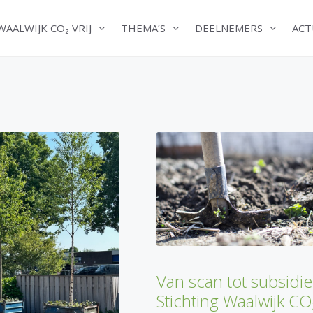
WAALWIJK CO₂ VRIJ
THEMA’S
DEELNEMERS
ACT
Van scan tot subsidie
Stichting Waalwijk CO