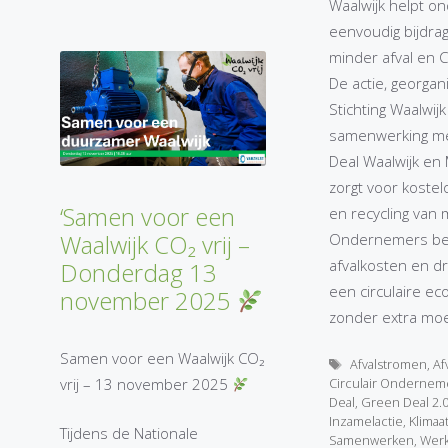
Waalwijk helpt 
eenvoudig bijdra
minder afval en C
De actie, georga
Stichting Waalwijk
samenwerking m
Deal Waalwijk en 
zorgt voor kostel
‘Samen voor een
en recycling van 
Waalwijk CO₂ vrij –
Ondernemers be
afvalkosten en dr
Donderdag 13
een circulaire e
november 2025
zonder extra moe
Samen voor een Waalwijk CO₂
Tags
Afvalstromen
,
Afv
Circulair Onderne
vrij – 13 november 2025
Deal
,
Green Deal 2.
Inzamelactie
,
Klimaa
Tijdens de Nationale
Samenwerken
,
Wer