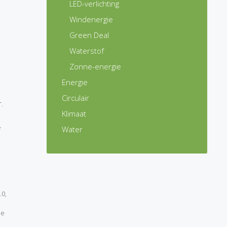
LED-verlichting
Windenergie
Green Deal
Waterstof
Zonne-energie
Energie
Circulair
r.
Klimaat
Water
f
.0
,
de