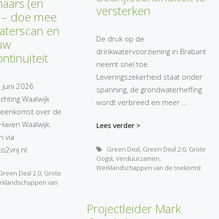
haars (en
versterken
 – doe mee
aterscan en
De druk op de
 uw
drinkwatervoorziening in Brabant
ntinuïteit
neemt snel toe.
Leveringszekerheid staat onder
 juni 2026
spanning, de grondwaterheffing
ichting Waalwijk
wordt verbreed en meer …
ijeenkomst over de
Haven Waalwijk.
Lees verder >
 via
Tags
Green Deal
,
Green Deal 2.0
,
Grote
2vrij.nl.
Oogst
,
Verduurzamen
,
Werklandschappen van de toekomst
Green Deal 2.0
,
Grote
rklandschappen van
Projectleider Mark