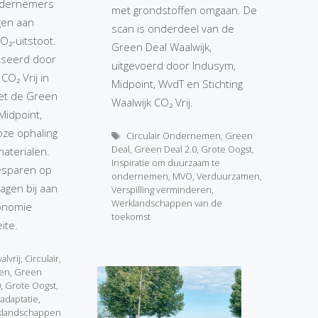
ondernemers
met grondstoffen omgaan. De
gen aan
scan is onderdeel van de
O₂-uitstoot.
Green Deal Waalwijk,
niseerd door
uitgevoerd door Indusym,
 CO₂ Vrij in
Midpoint, WvdT en Stichting
et de Green
Waalwijk CO₂ Vrij.
Midpoint,
oze ophaling
Tags
Circulair Ondernemen
,
Green
Deal
,
Green Deal 2.0
,
Grote Oogst
,
materialen.
Inspiratie om duurzaam te
sparen op
ondernemen
,
MVO
,
Verduurzamen
,
agen bij aan
Verspilling verminderen
,
Werklandschappen van de
conomie
toekomst
ite.
alvrij
,
Circulair
,
men
,
Green
0
,
Grote Oogst
,
tadaptatie
,
klandschappen