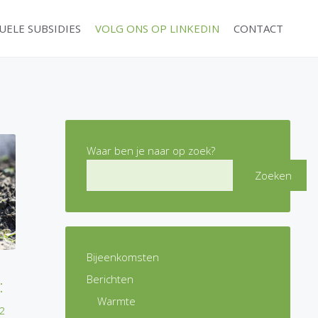
UELE SUBSIDIES
VOLG ONS OP LINKEDIN
CONTACT
Waar ben je naar op zoek?
Zoeken
Bijeenkomsten
Berichten
:
Warmte
₂