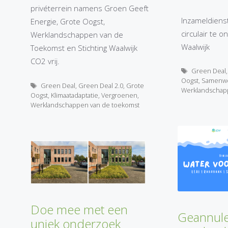
privéterrein namens Groen Geeft
Inzameldiens
Energie, Grote Oogst,
circulair te 
Werklandschappen van de
Waalwijk
Toekomst en Stichting Waalwijk
CO2 vrij.
Tags
Green Deal
Oogst
,
Samenw
Tags
Green Deal
,
Green Deal 2.0
,
Grote
Werklandschap
Oogst
,
Klimaatadaptatie
,
Vergroenen
,
Werklandschappen van de toekomst
Doe mee met een
Geannule
uniek onderzoek