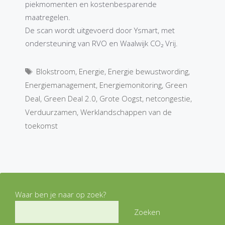
piekmomenten en kostenbesparende
maatregelen.
De scan wordt uitgevoerd door Ysmart, met
ondersteuning van RVO en Waalwijk CO₂ Vrij.
Tags
Blokstroom
,
Energie
,
Energie bewustwording
,
Energiemanagement
,
Energiemonitoring
,
Green
Deal
,
Green Deal 2.0
,
Grote Oogst
,
netcongestie
,
Verduurzamen
,
Werklandschappen van de
toekomst
Waar ben je naar op zoek?
Zoeken