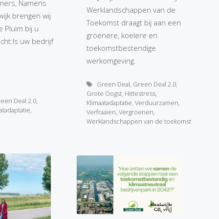
mers, Namens
Werklandschappen van de
ijk brengen wij
Toekomst draagt bij aan een
 Pluim bij u
groenere, koelere en
ht:Is uw bedrijf
toekomstbestendige
werkomgeving.
Tags
Green Deal
,
Green Deal 2.0
,
Grote Oogst
,
Hittestress
,
een Deal 2.0
,
Klimaatadaptatie
,
Verduurzamen
,
atadaptatie
,
Verfraaien
,
Vergroenen
,
Werklandschappen van de toekomst