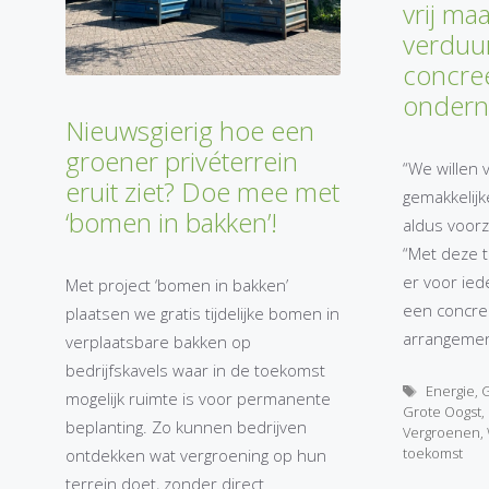
vrij ma
verduu
concre
onder
Nieuwsgierig hoe een
groener privéterrein
“We willen
eruit ziet? Doe mee met
gemakkelijk
‘bomen in bakken’!
aldus voorz
“Met deze t
er voor iede
Met project ‘bomen in bakken’
een concre
plaatsen we gratis tijdelijke bomen in
arrangement
verplaatsbare bakken op
bedrijfskavels waar in de toekomst
Tags
Energie
,
G
mogelijk ruimte is voor permanente
Grote Oogst
,
beplanting. Zo kunnen bedrijven
Vergroenen
,
toekomst
ontdekken wat vergroening op hun
terrein doet, zonder direct