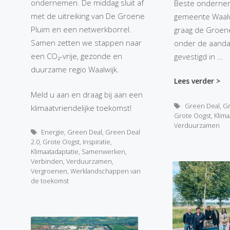
ondernemen. De middag sluit af
Beste onderne
met de uitreiking van De Groene
gemeente Waalw
Pluim en een netwerkborrel.
graag de Groene
Samen zetten we stappen naar
onder de aandac
een CO₂-vrije, gezonde en
gevestigd in …
duurzame regio Waalwijk.
Lees verder >
Meld u aan en draag bij aan een
Tags
Green Deal
,
Gr
klimaatvriendelijke toekomst!
Grote Oogst
,
Klima
Verduurzamen
Tags
Energie
,
Green Deal
,
Green Deal
2.0
,
Grote Oogst
,
Inspiratie
,
Klimaatadaptatie
,
Samenwerken
,
Verbinden
,
Verduurzamen
,
Vergroenen
,
Werklandschappen van
de toekomst