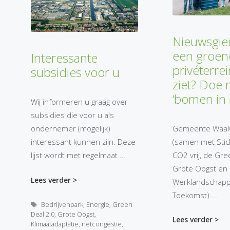
Nieuwsgie
een groen
Interessante
privéterrei
subsidies voor u
ziet? Doe
‘bomen in 
Wij informeren u graag over
subsidies die voor u als
Gemeente Waalwi
ondernemer (mogelijk)
(samen met Stich
interessant kunnen zijn. Deze
CO2 vrij, de Gre
lijst wordt met regelmaat …
Grote Oogst en
Lees verder >
Werklandschapp
Toekomst) …
Tags
Bedrijvenpark
,
Energie
,
Green
Deal 2.0
,
Grote Oogst
,
Lees verder >
Klimaatadaptatie
,
netcongestie
,