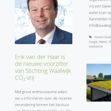
vrij een bij
waterscan op
Aanmelden k
info@waalwijk
Tags
Green Deal
Oogst
,
Water
,
W
toekomst
Erik van der Haar is
de nieuwe voorzitter
van Stichting Waalwijk
CO₂ vrij
Met groot enthousiasme willen
we u informeren over de recente
verandering binnen het bestuur
van Stichting Waalwijk CO₂ vrij. Wij