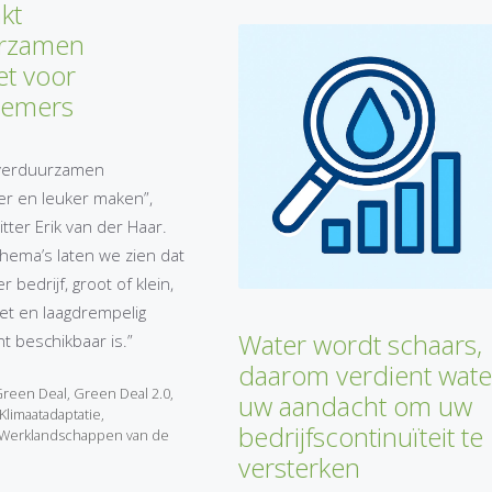
akt
rzamen
et voor
nemers
 verduurzamen
er en leuker maken”,
itter Erik van der Haar.
hema’s laten we zien dat
r bedrijf, groot of klein,
et en laagdrempelig
Water wordt schaars,
 beschikbaar is.”
daarom verdient wate
reen Deal
,
Green Deal 2.0
,
uw aandacht om uw
Klimaatadaptatie
,
bedrijfscontinuïteit te
Werklandschappen van de
versterken