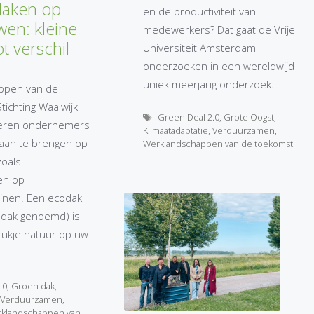
daken op
en de productiviteit van
wen: kleine
medewerkers? Dat gaat de Vrije
ot verschil
Universiteit Amsterdam
onderzoeken in een wereldwijd
uniek meerjarig onderzoek.
ppen van de
ichting Waalwijk
Tags
Green Deal 2.0
,
Grote Oogst
,
uleren ondernemers
Klimaatadaptatie
,
Verduurzamen
,
aan te brengen op
Werklandschappen van de toekomst
zoals
gen op
einen. Een ecodak
ndak genoemd) is
 stukje natuur op uw
.0
,
Groen dak
,
,
Verduurzamen
,
klandschappen van