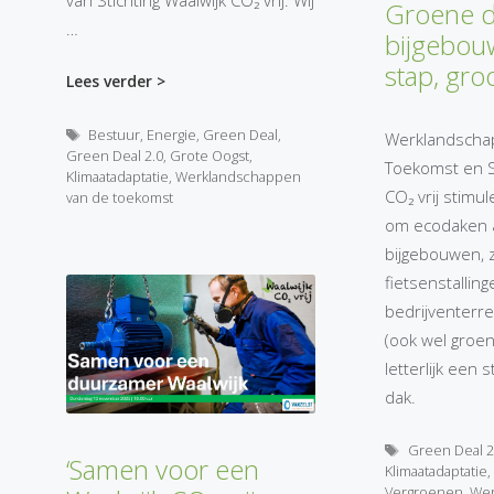
Groene 
…
bijgebou
stap, gro
Lees verder >
Tags
Bestuur
,
Energie
,
Green Deal
,
Werklandscha
Green Deal 2.0
,
Grote Oogst
,
Toekomst en St
Klimaatadaptatie
,
Werklandschappen
CO₂ vrij stim
van de toekomst
om ecodaken 
bijgebouwen, 
fietsenstallin
bedrijventerr
(ook wel groe
letterlijk een
dak.
Tags
Green Deal 2
‘Samen voor een
Klimaatadaptatie
Vergroenen
,
Wer