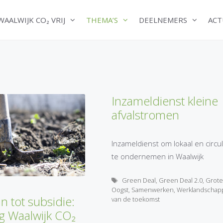
WAALWIJK CO₂ VRIJ
THEMA’S
DEELNEMERS
ACT
Inzameldienst kleine
afvalstromen
Inzameldienst om lokaal en circul
te ondernemen in Waalwijk
Tags
Green Deal
,
Green Deal 2.0
,
Grote
Oogst
,
Samenwerken
,
Werklandschap
n tot subsidie:
van de toekomst
ng Waalwijk CO₂