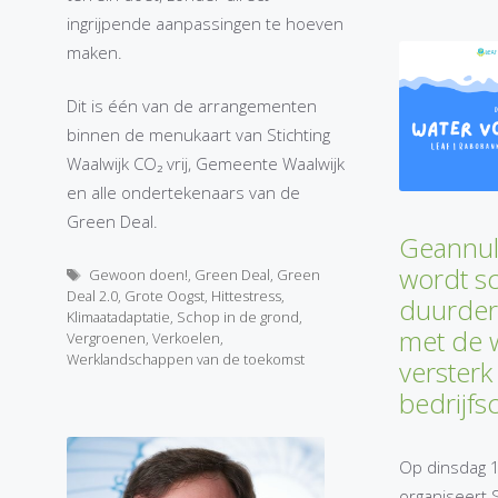
ingrijpende aanpassingen te hoeven
maken.
Dit is één van de arrangementen
binnen de menukaart van Stichting
Waalwijk CO₂ vrij, Gemeente Waalwijk
en alle ondertekenaars van de
Green Deal.
Geannul
wordt sc
Tags
Gewoon doen!
,
Green Deal
,
Green
Deal 2.0
,
Grote Oogst
,
Hittestress
,
duurder
Klimaatadaptatie
,
Schop in de grond
,
met de 
Vergroenen
,
Verkoelen
,
Werklandschappen van de toekomst
versterk
bedrijfsc
Op dinsdag 1
organiseert S