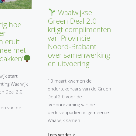
Waalwijkse
Green Deal 2.0
rig hoe
krijgt complimenten
er
van Provincie
n eruit
Noord-Brabant
 mee met
over samenwerking
bakken’
en uitvoering
jk start
10 maart kwamen de
ting Waalwijk
ondertekenaars van de Green
en Deal 2.0,
Deal 2.0 voor de
verduurzaming van de
en van de
bedrijvenparken in gemeente
Waalwijk samen …
Lees verder >