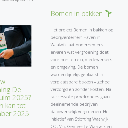
Bomen in bakken
Het project Bomen in bakken op
bedrijventerrein Haven in
Waalwijk laat ondernemers
ervaren wat vergroening doet
voor hun terrein, medewerkers
en omgeving. De bomen
worden tijdelijk geplaatst in
uw
verplaatsbare bakken – geheel
ing De
verzorgd en zonder kosten. Na
luim 2025?
succesvolle proefrondes gaan
 kan tot
deelnemende bedrijven
mber 2025
daadwerkelijk vergroenen. Het
initiatief van Stichting Waalwijk
CO₂ Vrij, Gemeente Waalwijk en