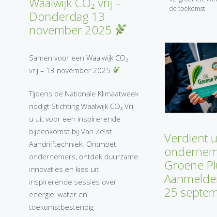
Waalwijk CO₂ vrij –
de toekomst
Donderdag 13
november 2025
Samen voor een Waalwijk CO₂
vrij – 13 november 2025
Tijdens de Nationale Klimaatweek
nodigt Stichting Waalwijk CO₂ Vrij
u uit voor een inspirerende
bijeenkomst bij Van Zelst
Verdient 
Aandrijftechniek. Ontmoet
ondernem
ondernemers, ontdek duurzame
Groene P
innovaties en kies uit
Aanmelden
inspirerende sessies over
25 septe
energie, water en
toekomstbestendig