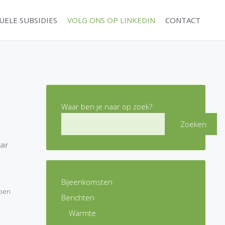
UELE SUBSIDIES
VOLG ONS OP LINKEDIN
CONTACT
Waar ben je naar op zoek?
Zoeken
air
Bijeenkomsten
pen
Berichten
Warmte