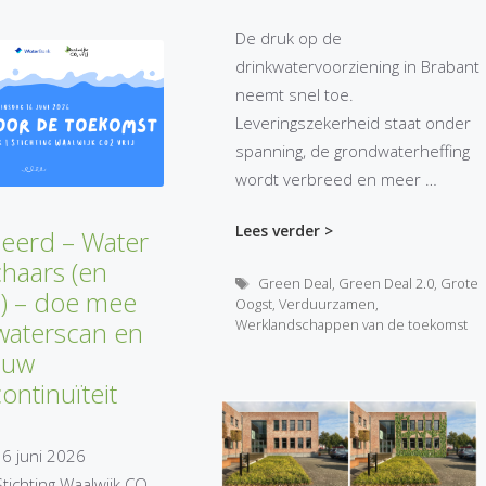
De druk op de
drinkwatervoorziening in Brabant
neemt snel toe.
Leveringszekerheid staat onder
spanning, de grondwaterheffing
wordt verbreed en meer …
Lees verder >
eerd – Water
haars (en
Tags
Green Deal
,
Green Deal 2.0
,
Grote
) – doe mee
Oogst
,
Verduurzamen
,
Werklandschappen van de toekomst
waterscan en
 uw
ontinuïteit
6 juni 2026
tichting Waalwijk CO₂