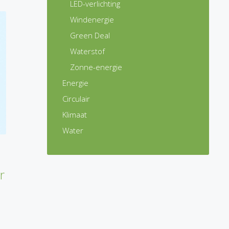
LED-verlichting
Windenergie
Green Deal
Waterstof
Zonne-energie
Energie
Circulair
Klimaat
Water
r