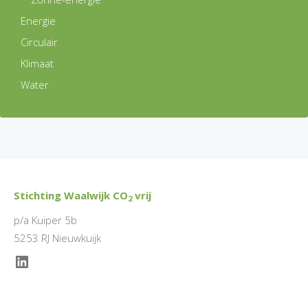
Energie
Circulair
Klimaat
Water
Stichting Waalwijk CO
vrij
2
p/a Kuiper 5b
5253 RJ Nieuwkuijk
LinkedIn