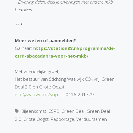
– Ervaring delen: deel je ervaringen met andere mkb-
bedrijven.
***
Meer weten of aanmelden?
Ga naar:
https://station88.nl/programma/de-
csrd-abacadabra-voor-het-mkb/
Met vriendelijke groet,
Het bestuur van Stichting Waalwijk CO₂ vrij, Green
Deal 2.0 en Grote Oogst
info@waalwijkco2vrij.nl
| 0416-241779
Tags
Bijeenkomst
,
CSRD
,
Green Deal
,
Green Deal
2.0
,
Grote Oogst
,
Rapportage
,
Verduurzamen