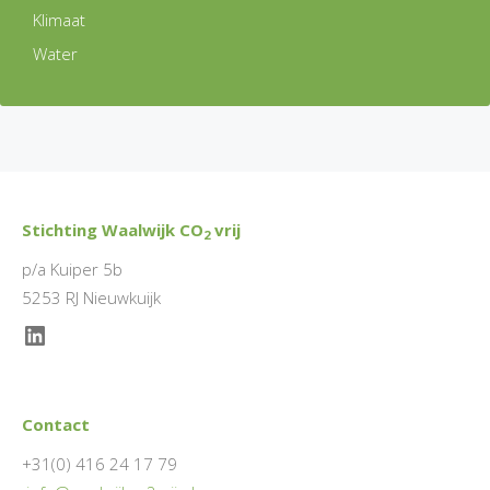
Klimaat
Water
Stichting Waalwijk CO
vrij
2
p/a Kuiper 5b
5253 RJ Nieuwkuijk
LinkedIn
Contact
+31(0) 416 24 17 79