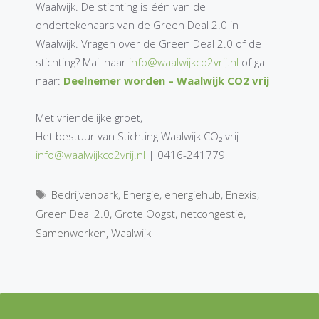
Waalwijk. De stichting is één van de
ondertekenaars van de Green Deal 2.0 in
Waalwijk. Vragen over de Green Deal 2.0 of de
stichting? Mail naar
info@waalwijkco2vrij.nl
of ga
naar:
Deelnemer worden – Waalwijk CO2 vrij
Met vriendelijke groet,
Het bestuur van Stichting Waalwijk CO₂ vrij
info@waalwijkco2vrij.nl
| 0416-241779
Tags
Bedrijvenpark
,
Energie
,
energiehub
,
Enexis
,
Green Deal 2.0
,
Grote Oogst
,
netcongestie
,
Samenwerken
,
Waalwijk