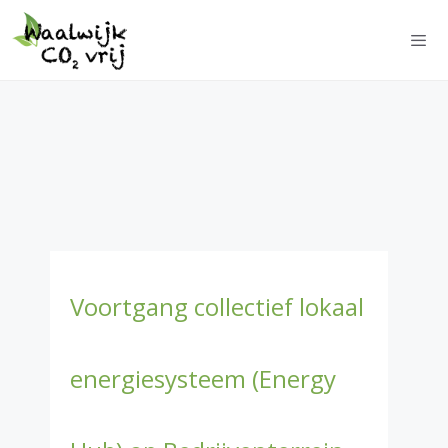
Ga
Skip
naar
to
de
content
Men
inhoud
Voortgang collectief lokaal
energiesysteem (Energy