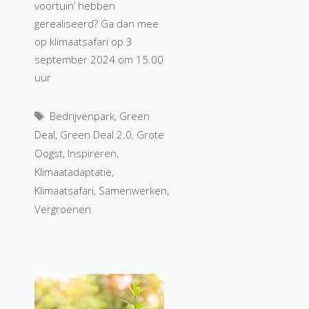
voortuin’ hebben
gerealiseerd? Ga dan mee
op klimaatsafari op 3
september 2024 om 15.00
uur
Tags
Bedrijvenpark
,
Green
Deal
,
Green Deal 2.0
,
Grote
Oogst
,
Inspireren
,
Klimaatadaptatie
,
Klimaatsafari
,
Samenwerken
,
Vergroenen