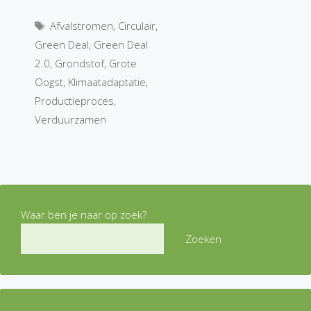
Tags
Afvalstromen
,
Circulair
,
Green Deal
,
Green Deal
2.0
,
Grondstof
,
Grote
Oogst
,
Klimaatadaptatie
,
Productieproces
,
Verduurzamen
Waar ben je naar op zoek?
Zoeken