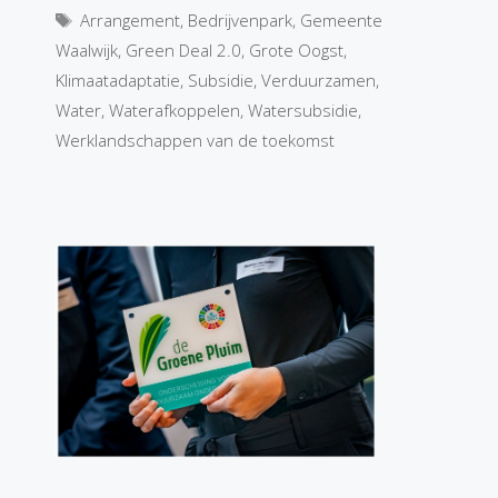
Tags
Arrangement
,
Bedrijvenpark
,
Gemeente
Waalwijk
,
Green Deal 2.0
,
Grote Oogst
,
Klimaatadaptatie
,
Subsidie
,
Verduurzamen
,
Water
,
Waterafkoppelen
,
Watersubsidie
,
Werklandschappen van de toekomst