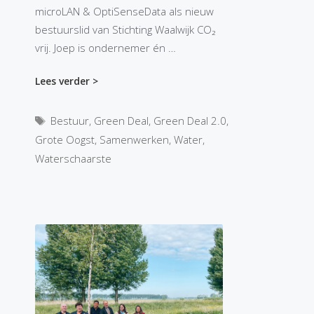
microLAN & OptiSenseData als nieuw
bestuurslid van Stichting Waalwijk CO₂
vrij. Joep is ondernemer én …
Lees verder >
Tags
Bestuur
,
Green Deal
,
Green Deal 2.0
,
Grote Oogst
,
Samenwerken
,
Water
,
Waterschaarste