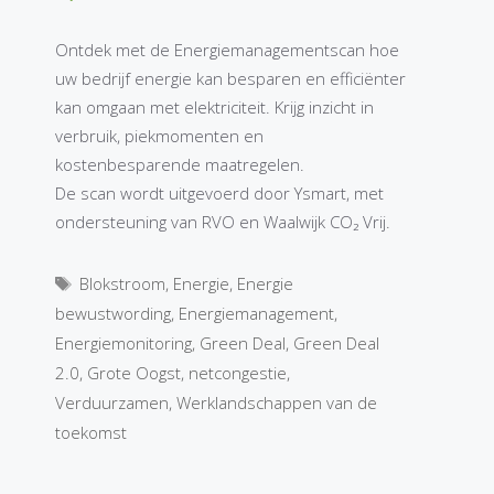
Ontdek met de Energiemanagementscan hoe
uw bedrijf energie kan besparen en efficiënter
kan omgaan met elektriciteit. Krijg inzicht in
verbruik, piekmomenten en
kostenbesparende maatregelen.
De scan wordt uitgevoerd door Ysmart, met
ondersteuning van RVO en Waalwijk CO₂ Vrij.
Tags
Blokstroom
,
Energie
,
Energie
bewustwording
,
Energiemanagement
,
Energiemonitoring
,
Green Deal
,
Green Deal
2.0
,
Grote Oogst
,
netcongestie
,
Verduurzamen
,
Werklandschappen van de
toekomst