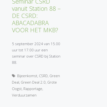
Seminar CSRD
vanuit Station 88 –
DE CSRD:
ABACADABRA
VOOR HET MKB?
5 september 2024 van 15.00
uur tot 17.00 uur een
seminar over CSRD bij Station
88.
Tags
Bijeenkomst
,
CSRD
,
Green
Deal
,
Green Deal 2.0
,
Grote
Oogst
,
Rapportage
,
Verduurzamen