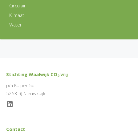
Circulair
Klimaat
Water
Stichting Waalwijk CO
vrij
2
p/a Kuiper 5b
5253 RJ Nieuwkuijk
LinkedIn
Contact