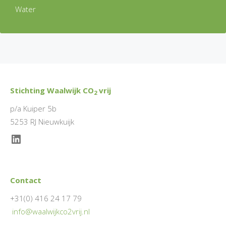
Water
Stichting Waalwijk CO
vrij
2
p/a Kuiper 5b
5253 RJ Nieuwkuijk
LinkedIn
Contact
+31(0) 416 24 17 79
info@waalwijkco2vrij.nl