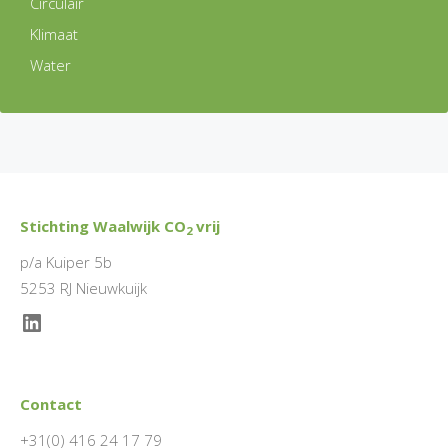
Circulair
Klimaat
Water
Stichting Waalwijk CO
vrij
2
p/a Kuiper 5b
5253 RJ Nieuwkuijk
LinkedIn
Contact
+31(0) 416 24 17 79