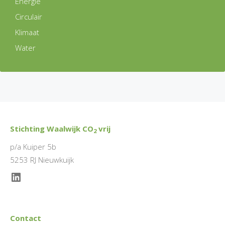
Energie
Circulair
Klimaat
Water
Stichting Waalwijk CO
vrij
2
p/a Kuiper 5b
5253 RJ Nieuwkuijk
LinkedIn
Contact