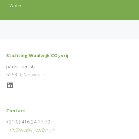
Water
Stichting Waalwijk CO
vrij
2
p/a Kuiper 5b
5253 RJ Nieuwkuijk
LinkedIn
Contact
+31(0) 416 24 17 79
info@waalwijkco2vrij.nl