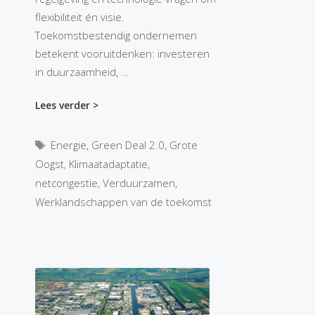
flexibiliteit én visie.
Toekomstbestendig ondernemen
betekent vooruitdenken: investeren
in duurzaamheid, …
Lees verder >
Tags
Energie
,
Green Deal 2.0
,
Grote
Oogst
,
Klimaatadaptatie
,
netcongestie
,
Verduurzamen
,
Werklandschappen van de toekomst