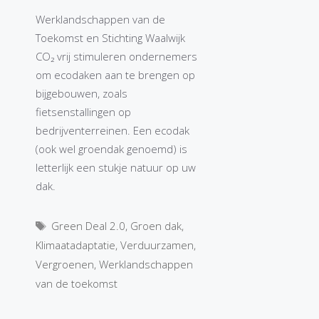
Werklandschappen van de
Toekomst en Stichting Waalwijk
CO₂ vrij stimuleren ondernemers
om ecodaken aan te brengen op
bijgebouwen, zoals
fietsenstallingen op
bedrijventerreinen. Een ecodak
(ook wel groendak genoemd) is
letterlijk een stukje natuur op uw
dak.
Tags
Green Deal 2.0
,
Groen dak
,
Klimaatadaptatie
,
Verduurzamen
,
Vergroenen
,
Werklandschappen
van de toekomst