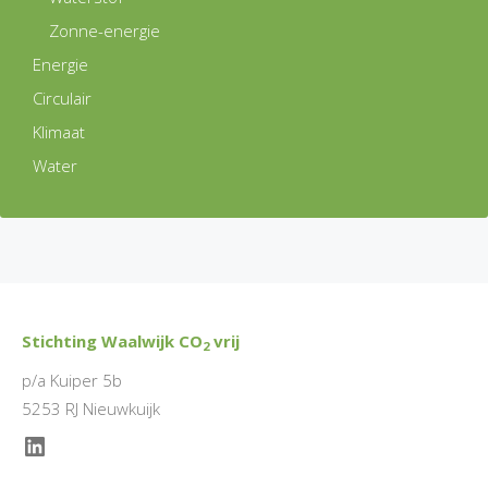
Zonne-energie
Energie
Circulair
Klimaat
Water
Stichting Waalwijk CO
vrij
2
p/a Kuiper 5b
5253 RJ Nieuwkuijk
LinkedIn