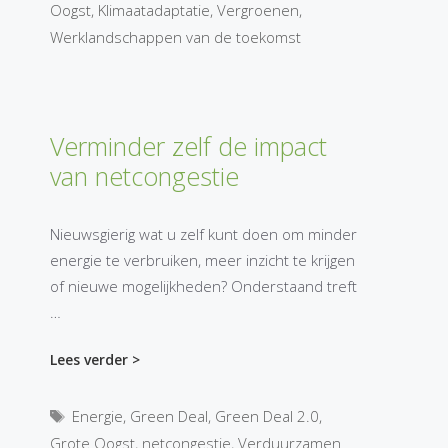
Oogst
,
Klimaatadaptatie
,
Vergroenen
,
Werklandschappen van de toekomst
Verminder zelf de impact
van netcongestie
Nieuwsgierig wat u zelf kunt doen om minder
energie te verbruiken, meer inzicht te krijgen
of nieuwe mogelijkheden? Onderstaand treft
…
Lees verder >
Tags
Energie
,
Green Deal
,
Green Deal 2.0
,
Grote Oogst
,
netcongestie
,
Verduurzamen