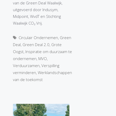
van de Green Deal Waalwijk,
uitgevoerd door Indusym,
Midpoint, WvdT en Stichting
Waalwijk CO₂ Vrij.
Tags
Circulair Ondernemen
,
Green
Deal
,
Green Deal 2.0
,
Grote
Oogst
,
Inspiratie om duurzaam te
ondernemen
,
MVO
,
Verduurzamen
,
Verspilling
verminderen
,
Werklandschappen
van de toekomst