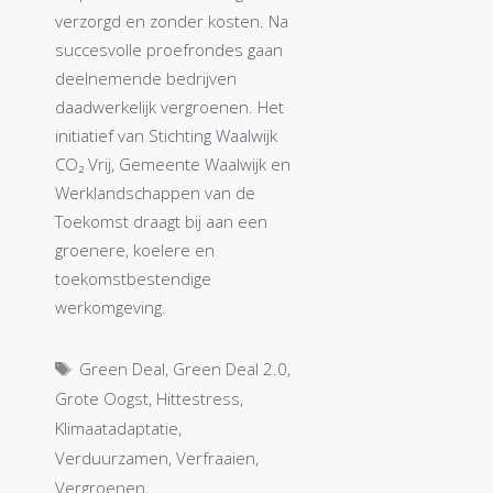
verzorgd en zonder kosten. Na
succesvolle proefrondes gaan
deelnemende bedrijven
daadwerkelijk vergroenen. Het
initiatief van Stichting Waalwijk
CO₂ Vrij, Gemeente Waalwijk en
Werklandschappen van de
Toekomst draagt bij aan een
groenere, koelere en
toekomstbestendige
werkomgeving.
Tags
Green Deal
,
Green Deal 2.0
,
Grote Oogst
,
Hittestress
,
Klimaatadaptatie
,
Verduurzamen
,
Verfraaien
,
Vergroenen
,