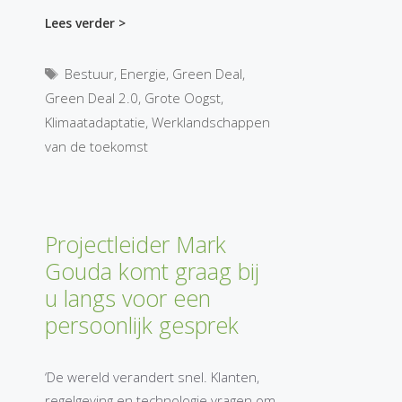
Lees verder >
Tags
Bestuur
,
Energie
,
Green Deal
,
Green Deal 2.0
,
Grote Oogst
,
Klimaatadaptatie
,
Werklandschappen
van de toekomst
Projectleider Mark
Gouda komt graag bij
u langs voor een
persoonlijk gesprek
‘De wereld verandert snel. Klanten,
regelgeving en technologie vragen om