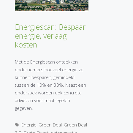
Energiescan: Bespaar
energie, verlaag
kosten
Met de Energiescan ontdekken
ondernemers hoeveel energie ze
kunnen besparen, gemiddeld
tussen de 10% en 30%. Naast een
onderzoek worden ook concrete
adviezen voor maatregelen
gegeven.
Tags
Energie
,
Green Deal
,
Green Deal
2.0
,
Grote Oogst
,
netcongestie
,