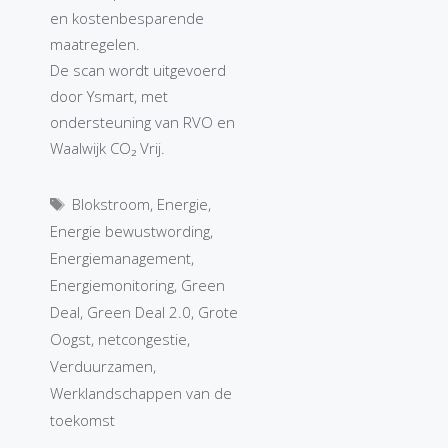
en kostenbesparende
maatregelen.
De scan wordt uitgevoerd
door Ysmart, met
ondersteuning van RVO en
Waalwijk CO₂ Vrij.
Tags
Blokstroom
,
Energie
,
Energie bewustwording
,
Energiemanagement
,
Energiemonitoring
,
Green
Deal
,
Green Deal 2.0
,
Grote
Oogst
,
netcongestie
,
Verduurzamen
,
Werklandschappen van de
toekomst