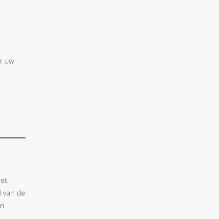
or uw
Het
d van de
en