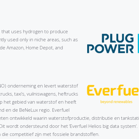
s that uses hydrogen to produce
tly used only in niche areas, such as
clude Amazon, Home Depot, and
NO) onderneming en levert waterstof
cks, taxi’s, vuilniswagens, heftrucks
p het gebied van waterstof en heeft
nd en de BeNeLux regio. Everfuel
ten ontwikkeld waarin waterstofproductie, distributie en tankstat
t wordt ondersteund door het ‘Everfuel Helios big data system’.
 die competitief zijn met fossiele brandstoffen.