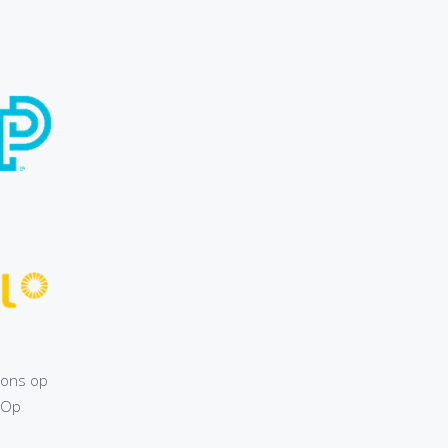
ions op
 Op