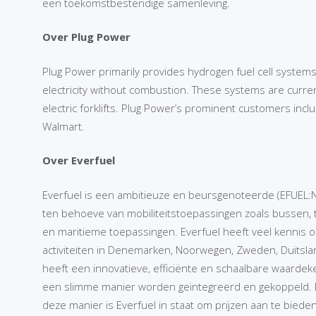
een toekomstbestendige samenleving.
Over Plug Power
Plug Power primarily provides hydrogen fuel cell system
electricity without combustion. These systems are curren
electric forklifts. Plug Power’s prominent customers in
Walmart.
Over Everfuel
Everfuel is een ambitieuze en beursgenoteerde (EFUEL:
ten behoeve van mobiliteitstoepassingen zoals bussen, tru
en maritieme toepassingen. Everfuel heeft veel kennis o
activiteiten in Denemarken, Noorwegen, Zweden, Duitsla
heeft een innovatieve, efficiënte en schaalbare waardeke
een slimme manier worden geïntegreerd en gekoppeld. Di
deze manier is Everfuel in staat om prijzen aan te bieden