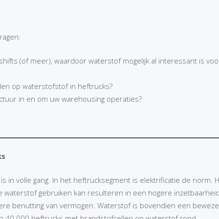
ragen:
hifts (of meer), waardoor waterstof mogelijk al interessant is vo
llen op waterstofstof in heftrucks?
ructuur in en om uw warehousing operaties?
ks
s in volle gang. In het heftrucksegment is elektrificatie de norm. 
e waterstof gebruiken kan resulteren in een hogere inzetbaarhei
etere benutting van vermogen. Waterstof is bovendien een bewez
an 40.000 heftrucks met brandstofcellen op waterstof rond.