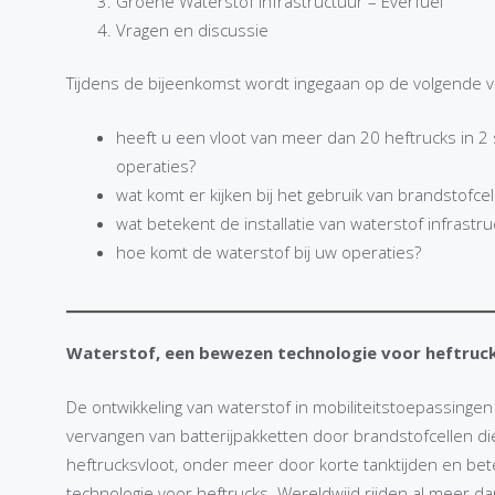
Groene Waterstof infrastructuur – Everfuel
Vragen en discussie
Tijdens de bijeenkomst wordt ingegaan op de volgende v
heeft u een vloot van meer dan 20 heftrucks in 2 s
operaties?
wat komt er kijken bij het gebruik van brandstofce
wat betekent de installatie van waterstof infrast
hoe komt de waterstof bij uw operaties?
Waterstof, een bewezen technologie voor heftruc
De ontwikkeling van waterstof in mobiliteitstoepassingen i
vervangen van batterijpakketten door brandstofcellen di
heftrucksvloot, onder meer door korte tanktijden en b
technologie voor heftrucks. Wereldwijd rijden al meer d