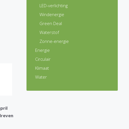
LED-verlichting
Windenergie
Green Deal
Waterstof
Zonne-energie
Energie
Circulair
Klimaat
Water
pril
dreven