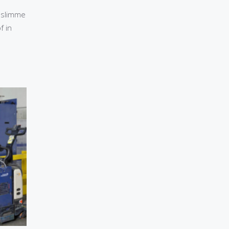
p slimme
f in